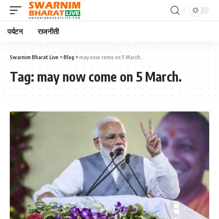
पर्यटन
राजनीती
Swarnim Bharat Live
>
Blog
>
may now come on 5 March.
Tag:
may now come on 5 March.