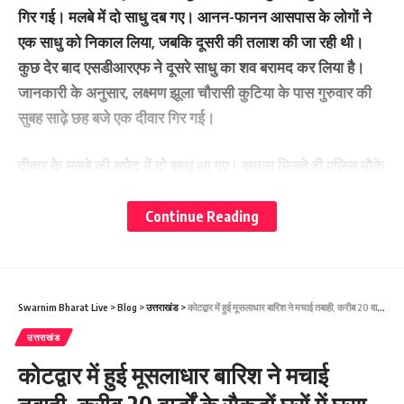
गिर गई। मलबे में दो साधु दब गए। आनन-फानन आसपास के लोगों ने
एक साधु को निकाल लिया, जबकि दूसरी की तलाश की जा रही थी।
कुछ देर बाद एसडीआरएफ ने दूसरे साधु का शव बरामद कर लिया है।
जानकारी के अनुसार, लक्ष्मण झूला चौरासी कुटिया के पास गुरुवार की
सुबह साढ़े छह बजे एक दीवार गिर गई।
दीवार के मलबे की चपेट में दो साधु आ गए। सूचना मिलते ही पुलिस मौके
पर पहुंची।इनमें से एक साधु को तो बचा लिया गया, लेकिन दूसरे साधु की
मौत हो गई। उधर, गंगा चेतावनी रेखा से पार पहुंच गई है। फिर भी अलर्ट
Continue Reading
रहने के निर्देश दिए गए हैं। प्रशासन ने अलर्ट जारी किया है।
अलाउसमेंट कर लोगों को सतर्क रहने की चेतावनी दी जा रही
Swarnim Bharat Live
>
Blog
>
उत्तराखंड
>
कोटद्वार में हुई मूसलाधार बारिश ने मचाई तबाही, करीब 20 वार्डों के सैकड़ों घरों में घुसा मलबा
You Might Also Like
उत्तराखंड
कोटद्वार में हुई मूसलाधार बारिश ने मचाई
13 महिलाओं को तीलू रौतेली, 35 आंगनवाड़ी कार्यकत्रियों को राज्य स्तरीय
सम्मान।