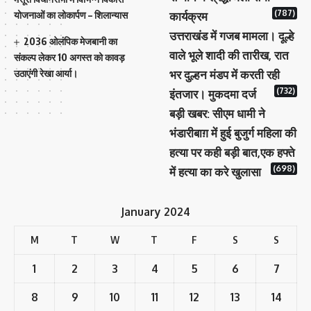
(787)
योजनाओं का लोकार्पण – शिलान्यास
कार्यक्रम
उत्तराखंड में गजब मामला। दूल्हे
2036 ओलंपिक मेजबानी का
वाले भूले शादी की तारीख, रात
संकल्प लेकर 10 अगस्त को कावड़
उठाएंगी रेखा आर्या।
भर दुल्हन मंडप में करती रही
(732)
इंतजार। मुकदमा दर्ज
बड़ी खबर: सीएम धामी ने
भंडारीबाग़ में हुई बुजुर्ग महिला की
हत्या पर कही बड़ी बात,एक हफ्ते
(698)
में हत्या का करे खुलासा
January 2024
M
T
W
T
F
S
S
1
2
3
4
5
6
7
8
9
10
11
12
13
14