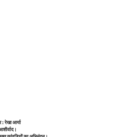
: रेखा आर्या
 आशीर्वाद।
वभक्त कांवड़ियों का अभिनंदन।