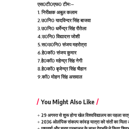
एस0टी0एफ0 टीमः–
1. निरीक्षक अबुल कलाम
2.उ0नि0 यादविन्दर सिंह बाजवा
3.उ0नि0 धर्मेन्द्र सिंह रौतेला
4.उ0नि0 विद्यादत्त जोशी
5.स0उ0नि0 संजय महरोत्रा
6.हे0काॅ0 संजय कुमार
7.हे0काॅ0 महेन्द्र सिंह नेगी
8.हे0काॅ0 बृजेन्द्र सिंह चैहान
9.काॅ0 मोहन सिंह असवाल
You Might Also Like
29 अगस्त से शुरू होगा खेल विश्वविद्यालय का पहला सत्र 
2036 ओलंपिक संकल्प कांवड़ यात्रा को संतों का मिला
पुष्पवर्षा और चरण प्रक्षालन के साथ देवभूमि ने किया शि