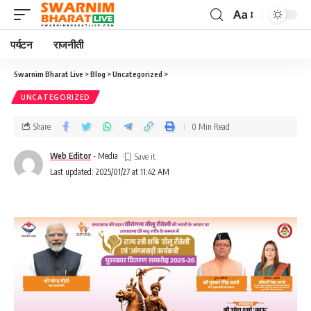
Aa
पर्यटन
राजनीती
Swarnim Bharat Live
>
Blog
>
Uncategorized
>
UNCATEGORIZED
Share
0 Min Read
Web Editor
- Media
Last updated: 2025/01/27 at 11:42 AM