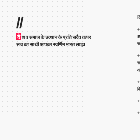
R
//
दे
आ
श व समाज के उत्थान के प्रति सदैव तत्पर
स
सच का साथी आपका स्वर्णिम भारत लाइव
स
आ
व