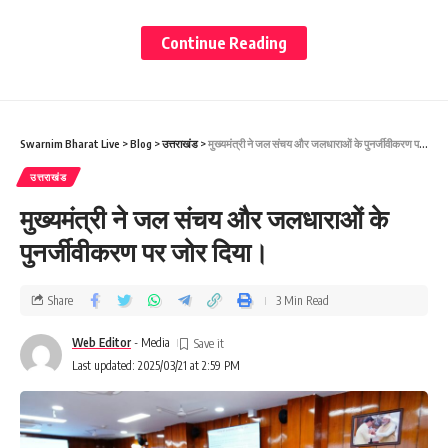
Continue Reading
Swarnim Bharat Live
>
Blog
>
उत्तराखंड
>
मुख्यमंत्री ने जल संचय और जलधाराओं के पुनर्जीवीकरण पर जोर दिया।
उत्तराखंड
मुख्यमंत्री ने जल संचय और जलधाराओं के
आगामी 10 साल की वित्तीय स्थिति की पूरी योजना तैयार की जाए-
पुनर्जीवीकरण पर जोर दिया।
मुख्यमंत्री
Share
3 Min Read
राज्य के आय के संसाधन बढ़ाने के लिए आर्थिक विकास की रूपरेखा
Web Editor
- Media
तैयार की जाए।
Last updated: 2025/03/21 at 2:59 PM
सरकारी प्रक्रियाओं में सरलीकरण और डिजिटल गवर्नेंस पर विशेष ध्यान
दिया जाए।