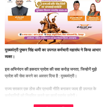
पहले सुचारू किए जाने के निर्देश दिए। इसके साथ ही उन्होंने सुरक्षित
या़त्रा के लिए निवारक उपायों की अत्यधिक आवश्यकता पर बल देते हुए
स्वास्थ्य जांच केन्द्रों को बढाए जाने के भी निर्देश दिए। उन्होंने कहा कि
यात्रा की शुरूवात में ही स्वास्थ्य परीक्षण हो सके इसके लिए हरिद्वार,
ऋषिकेश एवं विकासनगर में हेल्थ स्क्रीनिंग केन्द्रों की संख्या बढ़ाई
जाए। मुख्य सचिव ने मल्टी लेवल पार्किंग की व्यवस्था पर बल देते हुए
अधिक से अधिक पार्किंग स्थलों को चिन्हित किए जाने की बात कही।
मुख्यमंत्री पुष्कर सिंह धामी का उपनल कर्मचारी महासंघ ने किया आभार
कहा कि पार्किंग स्थलों के आस-पास रहने खाने एवं स्वास्थ्य जांच आदि
व्यक्त।
की व्यवस्था सुनिश्चित की जाए। उन्होंने कहा कि सभी यात्रा मार्गों पर
स्थानीय स्तर परिस्थितियों एवं विकल्प मार्गों के अनुरूप यातायात प्रबंधन
इस अभिनंदन की हकदार प्रदेश की सवा करोड़ जनता, जिन्होनें मुझे
योजना तैयार की जाए।
प्रदेश की सेवा करने का अवसर दिया है : मुख्यमंत्री।
यात्रा मार्गों पर श्रद्धालुओं द्वारा वृक्षारोपण हेतु ‘स्मृति वन‘ किए जाएं
राज्य सरकार एक ठोस और प्रभावी नीति बनाकर जल्द ही उपनल के
चिन्हित
कर्मचारियों को नियमित करने का कार्य प्रारंभ करेगी।
मुख्य सचिव ने श्रद्धालुओं द्वारा यात्रा मार्गों पर वृक्षारोपण करने हेतु स्मृति