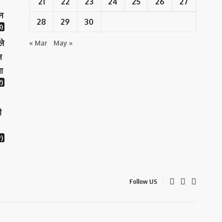
21
22
23
24
25
26
27
ान
28
29
30
)
ले
« Mar
May »
न
ा
)
ी
)
Follow US