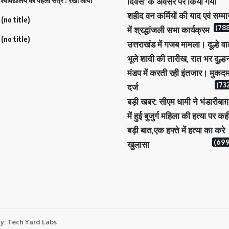
िश्वविद्यालय का पहला सत्र : रेखा आर्या
दिवस”के अवसर पर किया गया
शहीद वन कर्मियों की याद एवं सम्म
(no title)
(788
में श्रद्धांजली सभा कार्यक्रम
(no title)
उत्तराखंड में गजब मामला। दूल्हे वा
भूले शादी की तारीख, रात भर दुल्ह
मंडप में करती रही इंतजार। मुकदम
(732
दर्ज
बड़ी खबर: सीएम धामी ने भंडारीबाग़
में हुई बुजुर्ग महिला की हत्या पर कह
बड़ी बात,एक हफ्ते में हत्या का करे
(699
खुलासा
By:
Tech Yard Labs