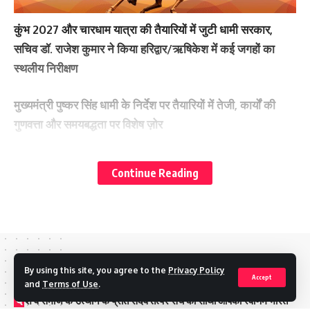
कुंभ 2027 और चारधाम यात्रा की तैयारियों में जुटी धामी सरकार,
सचिव डॉ. राजेश कुमार ने किया हरिद्वार/ऋषिकेश में कई जगहों का
स्थलीय निरीक्षण
मुख्यमंत्री पुष्कर सिंह धामी के निर्देश पर तैयारियों में तेजी, कार्यों की
गुणवत्ता और समयबद्धता पर विशेष ज़ोर
श्रद्धालुओं की सुरक्षा प्राथमिकता, पुराने पुलों का होगा पुनर्निर्माण- डाॅ
Continue Reading
आर राजेश कुमार
घाटों, सड़कों और पुलों के कार्यों का गहन निरीक्षण, कार्यों में तेजी और
गुणवत्ता पर जोर-डाॅ आर राजेश कुमार
//
By using this site, you agree to the
Privacy Policy
चारधाम यात्रा 2025 और हरिद्वार में वर्ष 2027 में होने जा रहे कुंभ मेला
Accept
and
Terms of Use
.
की तैयारियों को लेकर सचिव चिकित्सा स्वास्थ्य एवं सिंचाई डॉ. आर.
दे
श व समाज के उत्थान के प्रति सदैव तत्पर सच का साथी आपका स्वर्णिम भारत