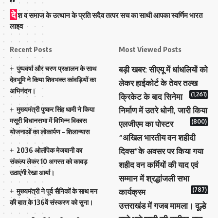
दे
श व समाज के उत्थान के प्रति सदैव तत्पर सच का साथी आपका स्वर्णिम भारत
सीएम धामी के निर्देश पर भ्रष्टाचारियों पर ताबड़तोड़ कार्रवाई, जनता में
लाइव
भरोसा मजबूत।
Recent Posts
Most Viewed Posts
धामी सरकार द्वारा भ्रष्टाचार के खिलाफ की जा रही कार्रवाई ने पेश की
पुष्पवर्षा और चरण प्रक्षालन के साथ
बड़ी खबर: सीएयू में धांधलियों को
नई नज़ीर
देवभूमि ने किया शिवभक्त कांवड़ियों का
लेकर हाईकोर्ट के तेवर तल्ख
अभिनंदन।
(1,261)
क्रिकेट के बाद सिनेमा
देहरादून:-
उत्तराखण्ड में मुख्यमंत्री पुष्कर सिंह धामी के नेतृत्व में
मुख्यमंत्री पुष्कर सिंह धामी ने किया
निर्माण में उतरे धोनी, जारी किया
भ्रष्टाचार के खिलाफ लगातार सख्त कदम उठाए जा रहे हैं। इसी क्रम
मसूरी विधानसभा में विभिन्न विकास
(800)
एलजीएम का पोस्टर
में एक और बड़ी कार्रवाई करते हुए हल्द्वानी स्थित सतर्कता अधिष्ठान
योजनाओं का लोकार्पण – शिलान्यास
“अखिल भारतीय वन शहीदी
(विजिलेंस) की टीम ने जनपद बागेश्वर के जिला सैनिक कल्याण
2036 ओलंपिक मेजबानी का
दिवस”के अवसर पर किया गया
अधिकारी सूबोध शुक्ला (सेवानिवृत्त कर्नल) को ₹50,000 की रिश्वत
संकल्प लेकर 10 अगस्त को कावड़
शहीद वन कर्मियों की याद एवं
लेते हुए रंगे हाथ गिरफ्तार किया है।
उठाएंगी रेखा आर्या।
सम्मान में श्रद्धांजली सभा
(787)
मुख्यमंत्री ने पूर्व सैनिकों के साथ मन
कार्यक्रम
शिकायत के आधार पर हुआ ट्रैप
की बात के 136वें संस्करण को सुना।
उत्तराखंड में गजब मामला। दूल्हे