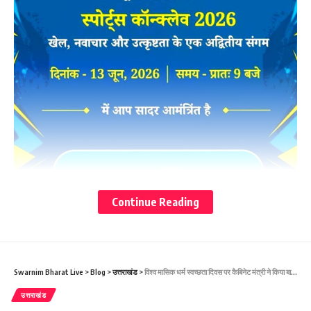
Continue Reading
Swarnim Bharat Live
>
Blog
>
उत्तराखंड
>
विश्व मासिक धर्म स्वच्छता दिवस पर कैबिनेट मंत्री ने किया बालिकाओं को जागरूक। अल्मोड़ा में किशोरी और महिलाओं को स्वच्छता किट वितरित की।
मुख्यमंत्री सौर स्वरोजगार योजना से जुड़ी महिलाओं को सौर सखी नाम
उत्तराखंड
दिया जायेगा।