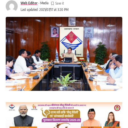
Web Editor
- Media
Last updated: 2025/07/17 at 3:20 PM
You Might Also Like
29 अगस्त से शुरू होगा खेल विश्वविद्यालय का पहला सत्र : रेखा आर्या
2036 ओलंपिक संकल्प कांवड़ यात्रा को संतों का मिला आशीर्वाद।
पुष्पवर्षा और चरण प्रक्षालन के साथ देवभूमि ने किया शिवभक्त कांवड़ियों का
अभिनंदन।
मुख्यमंत्री पुष्कर सिंह धामी ने किया मसूरी विधानसभा में विभिन्न विकास
योजनाओं का लोकार्पण – शिलान्यास
2036 ओलंपिक मेजबानी का संकल्प लेकर 10 अगस्त को कावड़ उठाएंगी रेखा
आर्या।
Haldwani will get Astro Turf Hockey Stadium in
TAGGED:
August
,
Sports Minister Rekha Arya inspected the
construction work.
Facebook