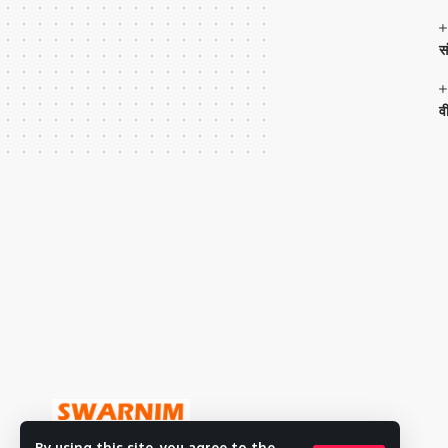
स
व
By using this site, you agree to the