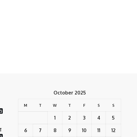
October 2025
M
T
W
T
F
S
S
2)
1
2
3
4
5
ा
6
7
8
9
10
11
12
)