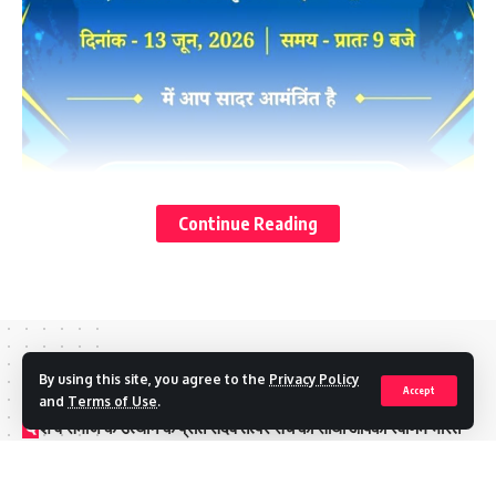
Continue Reading
//
By using this site, you agree to the
Privacy Policy
खिलाड़ी बनें उत्तराखंड के ब्रांड एंबेसडर : रेखा आर्या
Accept
and
Terms of Use
.
दे
श व समाज के उत्थान के प्रति सदैव तत्पर सच का साथी आपका स्वर्णिम भारत
चार दिवसीय राज्य स्तरीय फुटबॉल प्रतियोगिता का किया उद्घाटन
लाइव