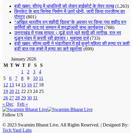
बड़ी खबर: सीएयू में धांधलियों को लेकर हाईकोर्ट के तेवर तल्ख
(1,263)
क्रिकेट के बाद सिनेमा निर्माण में उतरे धोनी, जारी किया एलजीएम का
पोस्टर
(801)
“अखिल भारतीय वन शहीदी दिवस”के अवसर पर किया गया शहीद वन
कर्मियों की याद एवं सम्मान में श्रद्धांजली सभा कार्यक्रम
(788)
उत्तराखंड में गजब मामला। दूल्हे वाले भूले शादी की तारीख, रात भर
दुल्हन मंडप में करती रही इंतजार। मुकदमा दर्ज
(733)
बड़ी खबर: सीएम धामी ने भंडारीबाग़ में हुई बुजुर्ग महिला की हत्या पर कही
बड़ी बात,एक हफ्ते में हत्या का करे खुलासा
(699)
January 2026
M
T
W
T
F
S
S
1
2
3
4
5
6
7
8
9
10
11
12
13
14
15
16
17
18
19
20
21
22
23
24
25
26
27
28
29
30
31
« Dec
Feb »
Follow US
© 2023 Swarnim Bharat Live. All Rights Reserved. | Designed By:
Tech Yard Labs