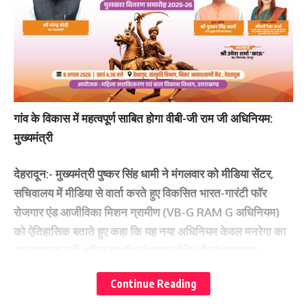
गांव के विकास में महत्वपूर्ण साबित होगा वीबी-जी राम जी अधिनियम:
मुख्यमंत्री
देहरादून:-
मुख्यमंत्री पुष्कर सिंह धामी ने मंगलवार को मीडिया सेंटर,
सचिवालय में मीडिया से वार्ता करते हुए विकसित भारत-गारंटी फॉर
रोजगार एंड आजीविका मिशन ग्रामीण (VB-G RAM G अधिनियम)
को ऐतिहासिक बताते हुए कहा कि यह नया अधिनियम केवल मनरेगा का
नाम बदलना नहीं, बल्कि ग्रामीण रोजगार नीति की संरचनात्मक
पुनर्रचना है। जिससे कि ग्रामीण क्षेत्र एवं इकाइयां मजबूत हो सकेंगी।
Continue Reading
उन्होंने इसे गांव को विकसित बनाने के लिए महत्वपूर्ण बताया। उन्होंने