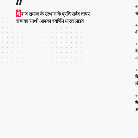
दे
स
श व समाज के उत्थान के प्रति सदैव तत्पर
सच का साथी आपका स्वर्णिम भारत लाइव
व
द
अ
व
ल
ल
आ