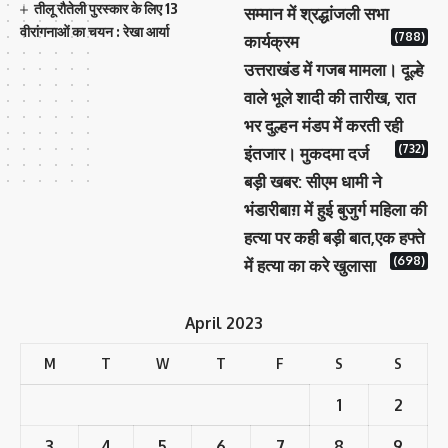
तीलू रौतेली पुरस्कार के लिए 13
सम्मान में श्रद्धांजली सभा
वीरांगनाओं का चयन : रेखा आर्या
(788)
कार्यक्रम
उत्तराखंड में गजब मामला। दूल्हे
वाले भूले शादी की तारीख, रात
भर दुल्हन मंडप में करती रही
(732)
इंतजार। मुकदमा दर्ज
बड़ी खबर: सीएम धामी ने
भंडारीबाग़ में हुई बुजुर्ग महिला की
हत्या पर कही बड़ी बात,एक हफ्ते
(698)
में हत्या का करे खुलासा
April 2023
M
T
W
T
F
S
S
1
2
3
4
5
6
7
8
9