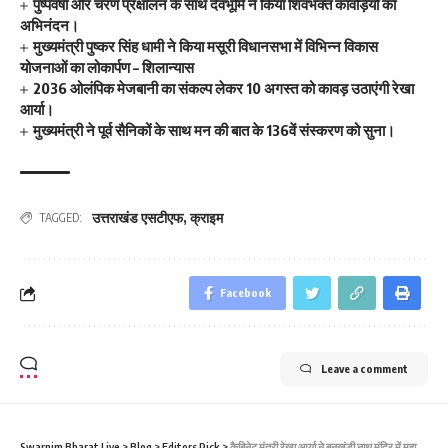
पुष्पवर्षा और चरण प्रक्षालन के साथ देवभूमि ने किया शिवभक्त कांवड़ियों का
अभिनंदन।
मुख्यमंत्री पुष्कर सिंह धामी ने किया मसूरी विधानसभा में विभिन्न विकास
योजनाओं का लोकार्पण – शिलान्यास
2036 ओलंपिक मेजबानी का संकल्प लेकर 10 अगस्त को कावड़ उठाएंगी रेखा
आर्या।
मुख्यमंत्री ने पूर्व सैनिकों के साथ मन की बात के 136वें संस्करण को सुना।
उत्तराखंड एसटीएफ
,
क्राइम
TAGGED:
Facebook
Leave a comment
Swarnim Bharat Live
>
Blog
>
Editors Pick
>
कैबिनेट मंत्री रेखा आर्या ने बनखंडी नाथ मंदिर में महादेव का पूजन और गौसेवा कर मनाई होली