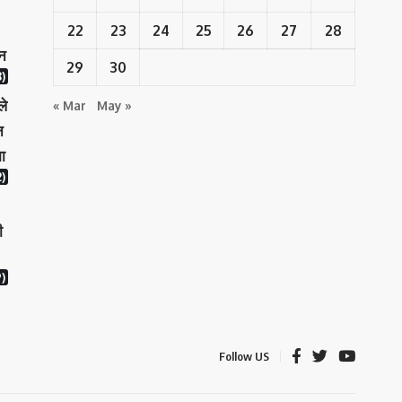
22
23
24
25
26
27
28
ान
29
30
)
ले
« Mar
May »
न
ा
)
ी
)
Follow US