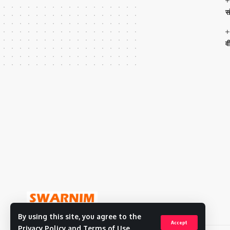
स
व
By using this site, you agree to the
Accept
Privacy Policy
and
Terms of Use
.