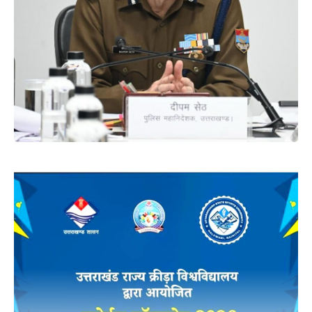
अल्मोड़ा 30, उत्तरकाशी 46, रुद्रप्रयाग 85, चम्पावत 42 और
बागेश्वर में चतुर्थ श्रेणी कार्मिकों के 02 पद खाली हैं। विभागीय मंत्री ने
कहा कि लंबे समय से चतुर्थ श्रेणी के पद रिक्त होने से अस्पतालों की
सफाई व्यवस्था चरमरा गई है। जिसे दुरुस्त करने के लिये चतुर्थ श्रेणी
कार्मिकों की भर्ती की जानी अवश्य है।
बैठक में विभागीय मंत्री डॉ रावत ने स्वास्थ्य सेवाओं को और सुदृढ़ करने
व आम लोगों तक स्वास्थ्य सुविधाओं की सुलभ पहुंच के लिये जिला एवं उप
जिला अस्पतालों का गैप एनालिसिस करने, अस्पतालों में सफ़ाई व्यवस्था
सुदृढ़ करने, प्रत्येक दिन मरीजों के बेड़ों की चादर बदलने, अस्पतालों में
होर्डिंग लगाने, 108 आपातकाली एम्बुलेंस सेवा की रिस्पांस टाइम न्यूनतम
करने, अस्पतालों में कैंटीन संचालन को दुरुस्त कर मरीजों को स्वच्छ व
पौष्टिक भोजन सुनिश्चित करने, चिकित्सकों के लिये आवासीय सुविधा
मुहैया करने के निर्देश विभागीय अधिकारियों को दिये। इसके अलावा
उन्होंने टीबी मुक्त भारत अभियान और अनीमिया मुक्त भारत अभियान को
और प्रभावी रूप से चलाने के लिये अधिकारियों को ठोस कार्ययोजना