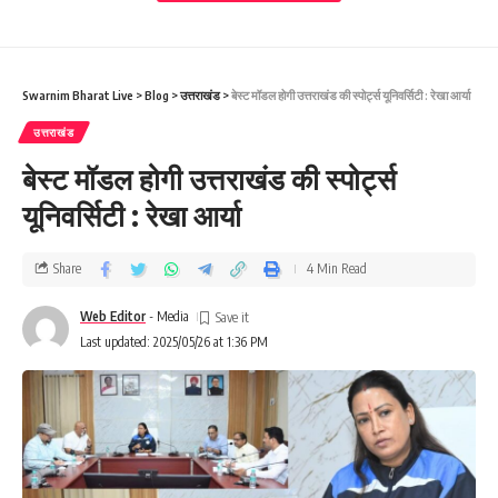
Swarnim Bharat Live
>
Blog
>
उत्तराखंड
>
बेस्ट मॉडल होगी उत्तराखंड की स्पोर्ट्स यूनिवर्सिटी : रेखा आर्या
उत्तराखंड
मुख्यमंत्री ने किया तीन दिवसीय गजा घण्टाकर्ण महोत्सव का शुभारंभ
बेस्ट मॉडल होगी उत्तराखंड की स्पोर्ट्स
घंडियाल देवता मंदिर गजा से होते हैं हरिद्वार और हिमालय के दर्शन-
यूनिवर्सिटी : रेखा आर्या
मुख्यमंत्री
Share
4 Min Read
टिहरी गढ़वाल:-
मुख्यमंत्री पुष्कर सिंह धामी ने मंगलवार को अटल
Web Editor
- Media
उत्कृष्ट रा.इ.का. गजा, टिहरी में आयोजित ‘प्रथम‘ गजा घण्टाकर्ण
Last updated: 2025/05/26 at 1:36 PM
महोत्सव-2025 का शुभारम्भ किया। मुख्यमंत्री ने गजा स्थित घण्टाकर्ण
मंदिर में पूजा अर्चना कर प्रदेश की खुशहाली की कामना की तथा राज्य
आंदोलनकारी शहीद बेलमती चौहान की प्रतिमा पर माल्यार्पण के साथ
सभी को महोत्सव की बधाई एवं शुभकामनाएं दी।