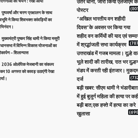
ीरांगनाओं का चयन : रेखा आर्या
उतरे धोनी, जारी किया एलजीएम क
(801
पोस्टर
पुष्पवर्षा और चरण प्रक्षालन के साथ
“अखिल भारतीय वन शहीदी
ेवभूमि ने किया शिवभक्त कांवड़ियों का
भिनंदन।
दिवस”के अवसर पर किया गया
शहीद वन कर्मियों की याद एवं सम्म
मुख्यमंत्री पुष्कर सिंह धामी ने किया मसूरी
(787
में श्रद्धांजली सभा कार्यक्रम
िधानसभा में विभिन्न विकास योजनाओं का
ोकार्पण – शिलान्यास
उत्तराखंड में गजब मामला। दूल्हे वा
भूले शादी की तारीख, रात भर दुल्ह
2036 ओलंपिक मेजबानी का संकल्प
मंडप में करती रही इंतजार। मुकदम
ेकर 10 अगस्त को कावड़ उठाएंगी रेखा
(732
र्या।
दर्ज
बड़ी खबर: सीएम धामी ने भंडारीबाग़
में हुई बुजुर्ग महिला की हत्या पर कह
बड़ी बात,एक हफ्ते में हत्या का करे
(698
खुलासा