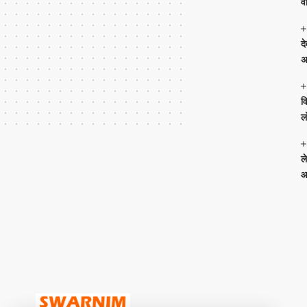
व
द
अ
व
ल
ल
आ