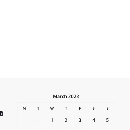
March 2023
M
T
W
T
F
S
S
1)
1
2
3
4
5