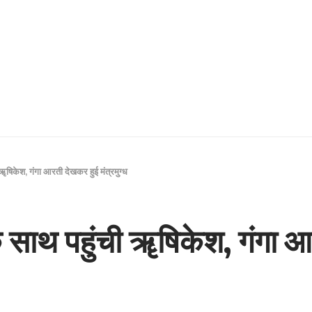
ॠषिकेश, गंगा आरती देखकर हुई मंत्रमुग्ध
साथ पहुंची ॠषिकेश, गंगा आरत