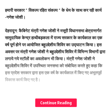
मुख्यमंत्री श्री पुष्कर सिंह धामी जी भी राज्य में खेल के क्षेत्र में खेलों के
खिलाड़ियों को आगे बढ़ाने के लिए निरंतर प्रयासरत हैं। इससे राज्य में
हमारी सरकार ” विकल्प रहित संकल्प ” के धेय के साथ कर रही कार्य
खेलों के प्रति युवाओं में एक नई जागरूकता पैदा हुई है।
-गणेश जोशी।
इस अवसर पर एवरेस्ट स्टार समूह के चैयरमेन नितेन्द्र सिंह बोरा
देहरादून: कैबिनेट मंत्री गणेश जोशी ने मसूरी विधानसभा क्षेत्रान्तर्गत
जी,संयुक्त निदेशक खेल एस.के.शार्की जी,जिला क्रीड़ा अधिकारी
सामुदायिक केन्द्र हाथीबड़कला में राज्य सरकार के कार्यकाल का एक
शबाली गुरुंग जी सहित गणमान्य अतिथि व खिलाड़ी उपस्थित रहे।
वर्ष पूर्ण होने पर आयोजित बहुउद्देशीय शिविर का उद्घाटन किया। इस
अवसर पर मंत्री गणेश जोशी ने बहुउद्देशीय शिविर में विभिन्न विभागों द्वारा
लगाये गये स्टॉलों का अवलोकन भी किया। मंत्री गणेश जोशी ने
You Might Also Like
बहुउद्देशीय शिविर में उपस्थित जनसभा को संबोधित करते हुए कहा कि
इस प्रदेश सरकार द्वारा इस एक वर्ष के कार्यकाल में किए गए अभूतपूर्व
13 महिलाओं को तीलू रौतेली, 35 आंगनवाड़ी कार्यकत्रियों को राज्य स्तरीय
विकास कार्य किए गए है।
सम्मान।
युवा निशानेबाजों पर जसपाल राणा के सपने को साकार करने की जिम्मेदारी : रेखा
आर्या
उन्होंने प्रधानमंत्री नरेंद्र मोदी के कुशल मार्गदर्शन और प्रदेश के
29 अगस्त से शुरू होगा खेल विश्वविद्यालय का पहला सत्र : रेखा आर्या
मुख्यमंत्री पुष्कर सिंह धामी के नेतृत्व में समाज के अंतिम व्यक्ति तक
2036 ओलंपिक संकल्प कांवड़ यात्रा को संतों का मिला आशीर्वाद।
Continue Reading
पुष्पवर्षा और चरण प्रक्षालन के साथ देवभूमि ने किया शिवभक्त कांवड़ियों का
लाभ पहुंचाने की दिशा में निरंतर प्रयास किए जा रहे है। मंत्री ने कहा
अभिनंदन।