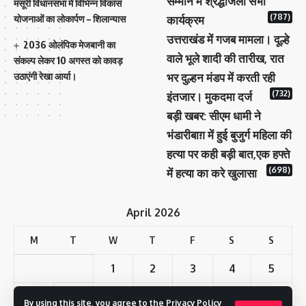
सम्मान में श्रद्धांजली सभा
मसूरी विधानसभा में विभिन्न विकास
(787)
योजनाओं का लोकार्पण – शिलान्यास
कार्यक्रम
उत्तराखंड में गजब मामला। दूल्हे
2036 ओलंपिक मेजबानी का
वाले भूले शादी की तारीख, रात
संकल्प लेकर 10 अगस्त को कावड़
उठाएंगी रेखा आर्या।
भर दुल्हन मंडप में करती रही
(732)
इंतजार। मुकदमा दर्ज
बड़ी खबर: सीएम धामी ने
भंडारीबाग़ में हुई बुजुर्ग महिला की
हत्या पर कही बड़ी बात,एक हफ्ते
(698)
में हत्या का करे खुलासा
April 2026
M
T
W
T
F
S
S
1
2
3
4
5
6
7
8
9
10
11
12
By using this site, you agree to the
Privacy Policy