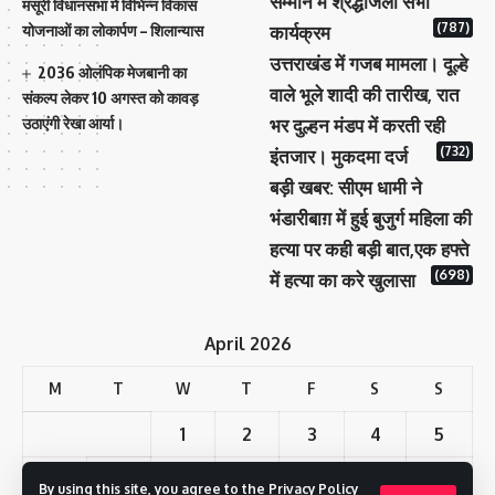
सम्मान में श्रद्धांजली सभा
मसूरी विधानसभा में विभिन्न विकास
(787)
योजनाओं का लोकार्पण – शिलान्यास
कार्यक्रम
उत्तराखंड में गजब मामला। दूल्हे
2036 ओलंपिक मेजबानी का
वाले भूले शादी की तारीख, रात
संकल्प लेकर 10 अगस्त को कावड़
उठाएंगी रेखा आर्या।
भर दुल्हन मंडप में करती रही
(732)
इंतजार। मुकदमा दर्ज
बड़ी खबर: सीएम धामी ने
भंडारीबाग़ में हुई बुजुर्ग महिला की
हत्या पर कही बड़ी बात,एक हफ्ते
(698)
में हत्या का करे खुलासा
April 2026
M
T
W
T
F
S
S
1
2
3
4
5
6
7
8
9
10
11
12
By using this site, you agree to the
Privacy Policy