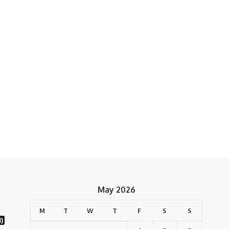
May 2026
M
T
W
T
F
S
S
8)