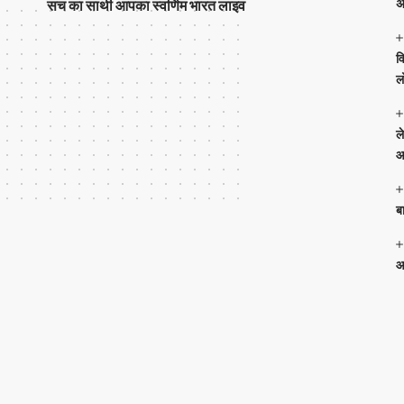
अ
सच का साथी आपका स्वर्णिम भारत लाइव
व
ल
ल
आ
ब
आ