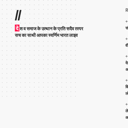
R
//
दे
स
श व समाज के उत्थान के प्रति सदैव तत्पर
सच का साथी आपका स्वर्णिम भारत लाइव
व
द
अ
व
ल
ल
आ